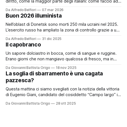
diritto, come la maggior parte degli italiani: come faccio ad
avere un’opinione forte su questo tema? Chi ha un’opinione
Da Alfredo Belfiori
07 mar 2026
forte su questo tema senza aver mai lavorato in tribunale è
Buon 2026 illuminista
un cretino. Tuttavia da pochi
Nell’oblast di Donetsk sono morti 250 mila ucraini nel 2025.
L’esercito russo ha ampliato la zona di controllo grazie a una
manovra del colonnello Misrenov. Dopo aver reclutato
Da Alfredo Belfiori
31 dic 2025
condannati a morte dalle prigioni, Misrenov ha sfruttato un
Il capobranco
gruppo di persone definite non idonee al servizio militare:
ragazzi tra
Un sapore dolciastro in bocca, come di sangue e ruggine.
Erano giorni che non mangiavo qualcosa di fresco, ma in
cuor mio sapevo che avrei dovuto ben presto fare
Da Giovanni Battista Origo
18 nov 2025
l’abitudine all’idea che da quel posto non me ne sarei andato
La soglia di sbarramento è una cagata
tanto presto. Resilienza adattiva, così la chiamano quelli
pazzesca?
Questa mattina ci siamo svegliati con la notizia della vittoria
di Eugenio Giani, candidato del cosiddetto “Campo largo” in
Toscana. Una vittoria piuttosto netta, complimenti a lui. Ma
Da Giovanni Battista Origo
28 ott 2025
la notizia che più salta agli occhi è un’altra: la candidata
presidente di Regione, Antonella Bundu, a capo della lista
“Toscana