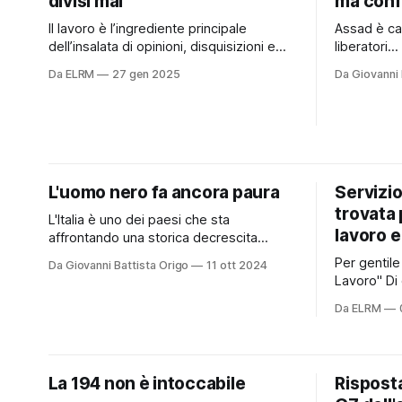
divisi mai
ma conf
Il lavoro è l’ingrediente principale
Assad è cad
dell’insalata di opinioni, disquisizioni e
liberatori..
massime che si serve ormai tutti i giorni
insomma. F
Da ELRM
27 gen 2025
Da Giovanni 
alla tavola di un Paese che pretende di
L'ossession
fondarsi su questo diritto-dovere.
cattivi" st
“Senza distinzioni di razza, di lingua, di
uno dei suo
religione, di opinioni politiche, di
generando 
condizioni personali e sociali” è
portata. Fo
L'uomo nero fa ancora paura
Servizio 
trovata 
L'Italia è uno dei paesi che sta
lavoro e
affrontando una storica decrescita
demografica. In altre parole, non si fanno
Per gentile
Da Giovanni Battista Origo
11 ott 2024
più figli. Il 2023 segna un nuovo record
Lavoro" Di questi tempi la fatica più
negativo nel calo delle nascite,
grande è c
scendendo a 379mila rispetto ai 393mila
Da ELRM
e concettua
dell’anno precedente. Il tasso di natalità
pensiero s
è in calo nel
questa par
tanti che p
La 194 non è intoccabile
Risposta