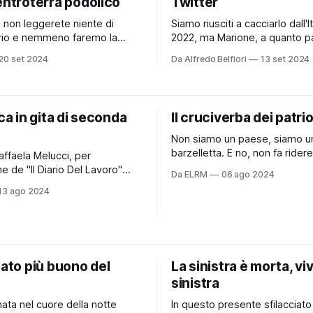
entroterra podolico
Twitter
 non leggerete niente di
Siamo riusciti a cacciarlo dall'It
ario e nemmeno faremo la
2022, ma Marione, a quanto p
'opinionismo. Però voglio
influente e un punto di riferim
20 set 2024
Da Alfredo Belfiori
13 set 2024
un fatto. Sono cresciuta a
mondiale. Mario Draghi, spesso definito
clano e so che a molti non
"Super Mario", è uno degli ec
 così come molti non sanno
più rispettati della sua gener
e questo comune sia in
per il suo ruolo cruciale nella
ica in gita di seconda
Il cruciverba dei patrio
elle Marche o in Sicilia. Ve
stabilizzazione dell'eurozona
Non siamo un paese, siamo u
barzelletta. E no, non fa ridere
Raffaela Melucci, per
mancava quel buon Giovanni D
 de "Il Diario Del Lavoro"
Da ELRM
06 ago 2024
responsabile del Dipartiment
altro spunto di conversazione
13 ago 2024
Organizzazione di Fratelli d'Ital
re serate estive con gli amici.
rendere ancora più insopporta
 si consiglia di adoperarlo per
questa estate calda, sudata, p
o o il dopocena, comunque
FOMO, di tormentoni che fan
le ore più calde. Si consiglia,
più schifo. Anche se, poverett
idratarsi bene
dato più buono del
La sinistra è morta, viv
sinistra
ata nel cuore della notte
In questo presente sfilacciato