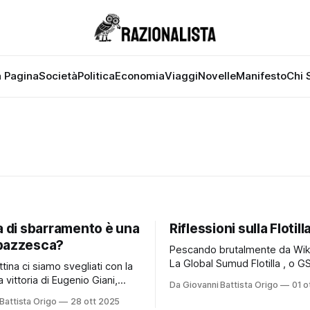
 Pagina
Società
Politica
Economia
Viaggi
Novelle
Manifesto
Chi 
a di sbarramento è una
Riflessioni sulla Flotill
pazzesca?
Pescando brutalmente da Wik
La Global Sumud Flotilla , o GS
ina ci siamo svegliati con la
un'iniziativa umanitaria interna
a vittoria di Eugenio Giani,
Da Giovanni Battista Origo
01 o
portata avanti da alcuni settor
del cosiddetto “Campo largo”
Battista Origo
28 ott 2025
della società civile nella sec
 Una vittoria piuttosto netta,