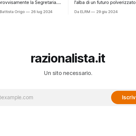
provvisamente la Segretaria.
l'alba di un futuro polverizzato 
 disse una voce maschile
minimo di cui parlava nel 1987 
Battista Origo
26 lug 2024
Da ELRM
29 giu 2024
apo della linea e in pochi
sociologo Christopher Lasch 
Lancia Delta era diretta verso
alla sua massima potenza. «
sezione di via dei Giubbonari.
l’accentuarsi della percezione
occhio allo specchietto
sradicamento – scrive Lasch - l
, la Segretaria incrociò lo
contrae, si riduce a un nucleo
razionalista.it
Un sito necessario.
Iscriv