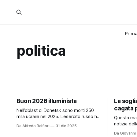
Prima
politica
Buon 2026 illuminista
La sogli
cagata 
Nell’oblast di Donetsk sono morti 250
mila ucraini nel 2025. L’esercito russo ha
Questa matt
ampliato la zona di controllo grazie a una
notizia dell
Da Alfredo Belfiori
31 dic 2025
manovra del colonnello Misrenov. Dopo
candidato 
Da Giovanni 
aver reclutato condannati a morte dalle
in Toscana.