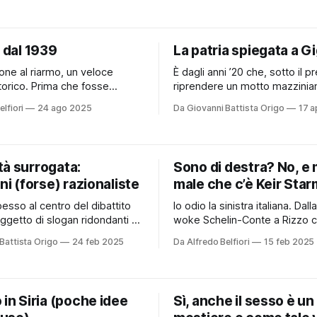
del 2025 con l'obiettivo di r
 a lui. Ma la notizia che più
il blocco israeliano della Stris
cchi è un’altra: la candidata
rifornire di viveri e medicinali l
 di Regione, Antonella Bundu,
i dal 1939
La patria spiegata a G
popolazione palestinese
a lista “Toscana
one al riarmo, un veloce
È dagli anni ’20 che, sotto il p
ima che fosse
riprendere un motto mazzinian
 il patto Molotov–Ribbentrop,
destra ci tormenta i genitali c
lfiori
24 ago 2025
Da Giovanni Battista Origo
17 a
il patto Stalin-Hitler, i
slogan “Dio, Patria, Famiglia”. E
occidentali negarono che un
dopo quasi ottant’anni — fatta
tato sarebbe stato firmato.
eccezione per la breve parent
berman, futuro membro degli
governo Tambroni e la parteci
tà surrogata:
Sono di destra? No, e
Ten, denunciò le voci come
governi Berlusconi — nel 2022
oni (forse) razionaliste
male che c’è Keir Sta
a fascista”. Earl Browder,
esso al centro del dibattito
Io odio la sinistra italiana. Dal
oggetto di slogan ridondanti è
woke Schelin-Conte a Rizzo 
a maternità surrogata. Le
voti con l'aiuto di Alemanno, 
Battista Origo
24 feb 2025
Da Alfredo Belfiori
15 feb 2025
olitiche su questo tema, oltre
imbarazzo e rabbia ogni volta 
larizzate, risultano, a mio
sento aprir bocca. Vent’anni f
rere, anche poco chiare e
aveste chiesto di indicare cos
. Tant’è che il sottoscritto,
sinistra italiana, avrei guardat
 in Siria (poche idee
Sì, anche il sesso è un
, bianco e con un’ideologia