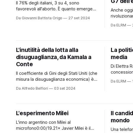
G7 dell'
Il 76% degli italiani, 3 su 4, sono
favorevoli all'aborto. È quanto emerge
Anche oggi
da un'indagine effettuata da SWG per
rivoluzion
Da Giovanni Battista Origo
27 set 2024
l'Associazione Luca Coscioni a 46 anni
storia dell
Da ELRM
dalla Legge 194. Sono numeri
raccontare 
significativi, anche se personalmente mi
Mirabella E
chiedo ancora che tipo di flatulenze
interessa,
oscurantiste svolazzino nei
nemmeno s
L'inutilità della lotta alla
La polit
Piemonte, n
disuguaglianza, da Kamala a
media
Conte
Di Elettra 
concessione
Il coefficiente di Gini degli Stati Uniti (che
Ancora un 
misura la disuguaglianza economica) è
Da ELRM
per le nost
0,4, un livello che Bernie Sanders
Da Alfredo Belfiori
03 set 2024
Disclaimer:
definisce "osceno". Bernie, che non si è
l’aperitiv
ancora schierato con Kamala, ha
lontano dal
elencato la lotta alla disuguaglianza tra i
altresì, di 
4 punti principali del governo che
L'esperimento Milei
Il candi
vorrebbe (insieme a
mondo
L'inno argentino con Milei al
microfono0:00/19.21× Javier Milei è il
Una telefon