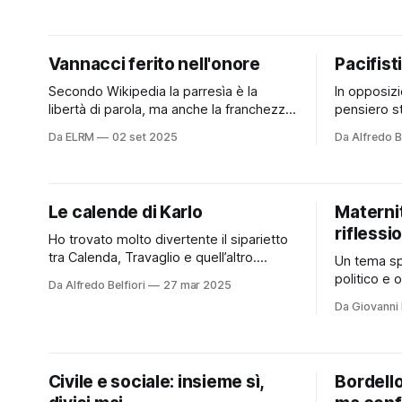
prigioni, Misrenov ha sfruttato un gruppo
complimenti
di persone definite non idonee al
salta agli o
servizio militare: ragazzi tra
presidente
Vannacci ferito nell'onore
Pacifist
a capo dell
Secondo Wikipedia la parresìa è la
In opposizi
libertà di parola, ma anche la franchezza
pensiero storico. Pr
nell'esprimersi, dire ciò che si ritiene
annunciato
Da ELRM
02 set 2025
Da Alfredo Be
vero e, in certi casi, un'incontrollata e
detto anche 
smodata propensione a parlare. La
comunisti 
coprolalia, invece, è un'occorrenza
simile trat
simile a un tic che coinvolge
Herbert Bi
Le calende di Karlo
Materni
vocalizzazioni oscure e
Hollywood 
riflessi
“propagand
Ho trovato molto divertente il siparietto
capo del
tra Calenda, Travaglio e quell’altro.
Un tema sp
Bisticciano proprio come facciamo io e i
politico e 
Da Alfredo Belfiori
27 mar 2025
miei amici: «Ma impara a parlare
quello dell
Da Giovanni 
inglese!» «Non ci capisci un cazzo!»
posizioni p
«Sciacquati la bocca!"». Certo, noi non lo
a essere po
facciamo in televisione, e nessuno ci
modesto pa
paga per farlo, però alla
pretestuose
Civile e sociale: insieme sì,
Bordello
uomo etero