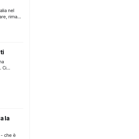
alia nel
are, rimane
ento
onomisti
azione, noto
ti
na
. Ci
onzelli,
o
ia, a
bile
iena di
no sempre
o, la
a la
 - che è