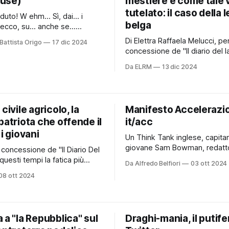
use)
mestiere e come tale 
tutelato: il caso della 
uto! W ehm... Sì, dai... i
belga
. ecco, su... anche se...
orse no, forse... ehm.
Di Elettra Raffaela Melucci, pe
Battista Origo
17 dic 2024
e per il dualismo "buoni e
concessione de "Il diario del lav
a vivendo in queste settimane
1 dicembre in Belgio sarà pi
i punti più eclatanti,
Da ELRM
13 dic 2024
legale praticare la profession
un cortocircuito di notevole
worker. Con una legge che com
rse è frutto di
suo iter nel 2022 – quando il Be
primo paese al mondo a
civile agricolo, la
Manifesto Accelerazi
decriminalizzare la
patriota che offende il
it/acc
 i giovani
Un Think Tank inglese, capita
giovane Sam Bowman, redatto
 concessione de "Il Diario Del
Worksinprogress, si è preso 
Da Alfredo Belfiori
03 ott 2024
di scrivere un documento,
ercare di contenere gli umori
08 ott 2024
"Foundations", che tratta lo st
lizzare un po’ meglio il
dell'economia inglese e le rif
ul fascismo, ma da due anni a
crescita. Quoto: The fundamental thesis
te gli assist sono talmente
of this essay is that Britain ca
roprio non ce la si
 a "la Repubblica" sul
Draghi-mania, il putife