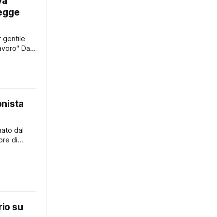
va
legge
r gentile
oro" Dal
enamente
e di sex
incia il
lgio fu il
onista
nato dal
re di
l'impegno
ato
orme per la
n
rio su