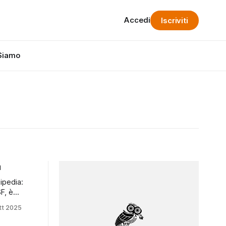
Accedi
Iscriviti
Siamo
a
ipedia:
F, è
zionale
tt 2025
i
onda metà