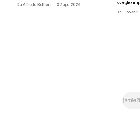
presidente dell'Argentina, eletto
svegliò im
Da Alfredo Belfiori
02 ago 2024
nell'Ottobre del 2023. È noto per le sue
«Ci siamo»
Da Giovanni 
posizioni economiche libertarie e per i
dall'altro c
sui comportamenti istrionici. La moda
minuti una 
del politico intrattenitore continua a
la storica 
sfornare nuovi personaggi, e
Buttato un 
retrovisore
sguardo