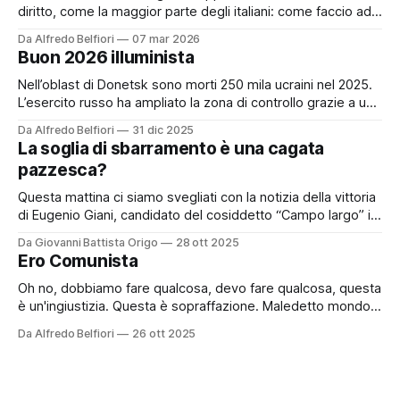
diritto, come la maggior parte degli italiani: come faccio ad
avere un’opinione forte su questo tema? Chi ha un’opinione
Da Alfredo Belfiori
07 mar 2026
forte su questo tema senza aver mai lavorato in tribunale è
Buon 2026 illuminista
un cretino. Tuttavia da pochi
Nell’oblast di Donetsk sono morti 250 mila ucraini nel 2025.
L’esercito russo ha ampliato la zona di controllo grazie a una
manovra del colonnello Misrenov. Dopo aver reclutato
Da Alfredo Belfiori
31 dic 2025
condannati a morte dalle prigioni, Misrenov ha sfruttato un
La soglia di sbarramento è una cagata
gruppo di persone definite non idonee al servizio militare:
pazzesca?
ragazzi tra
Questa mattina ci siamo svegliati con la notizia della vittoria
di Eugenio Giani, candidato del cosiddetto “Campo largo” in
Toscana. Una vittoria piuttosto netta, complimenti a lui. Ma
Da Giovanni Battista Origo
28 ott 2025
la notizia che più salta agli occhi è un’altra: la candidata
Ero Comunista
presidente di Regione, Antonella Bundu, a capo della lista
“Toscana
Oh no, dobbiamo fare qualcosa, devo fare qualcosa, questa
è un'ingiustizia. Questa è sopraffazione. Maledetto mondo
ultra-capitalista. Ve la faremo pagare per queste ingiustizie.
Da Alfredo Belfiori
26 ott 2025
Come fate a non vedere queste atrocità, li dobbiamo
aiutare! I POVERI! I POVERI! SMACK Sveglia! Basta con ‘sti
poveri, devi andare a