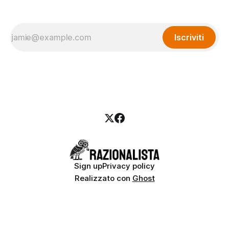
Iscriviti
Sign up
Privacy policy
Realizzato con
Ghost