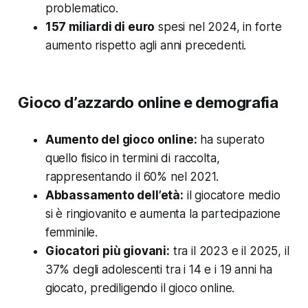
problematico.
157 miliardi di euro
spesi nel 2024, in forte
aumento rispetto agli anni precedenti.
Gioco d’azzardo online e demografia
Aumento del gioco online:
ha superato
quello fisico in termini di raccolta,
rappresentando il 60% nel 2021.
Abbassamento dell’età:
il giocatore medio
si è ringiovanito e aumenta la partecipazione
femminile.
Giocatori più giovani:
tra il 2023 e il 2025, il
37% degli adolescenti tra i 14 e i 19 anni ha
giocato, prediligendo il gioco online.