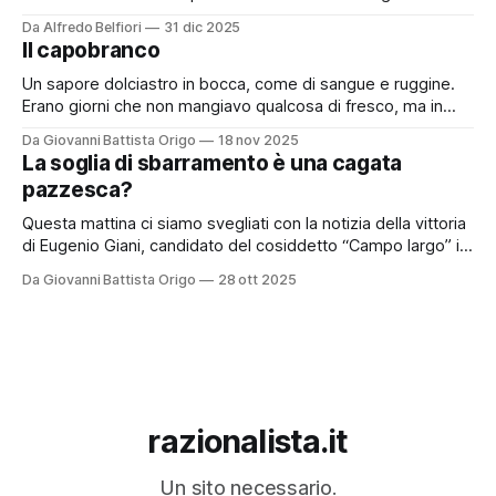
manovra del colonnello Misrenov. Dopo aver reclutato
Da Alfredo Belfiori
31 dic 2025
condannati a morte dalle prigioni, Misrenov ha sfruttato un
Il capobranco
gruppo di persone definite non idonee al servizio militare:
ragazzi tra
Un sapore dolciastro in bocca, come di sangue e ruggine.
Erano giorni che non mangiavo qualcosa di fresco, ma in
cuor mio sapevo che avrei dovuto ben presto fare
Da Giovanni Battista Origo
18 nov 2025
l’abitudine all’idea che da quel posto non me ne sarei andato
La soglia di sbarramento è una cagata
tanto presto. Resilienza adattiva, così la chiamano quelli
pazzesca?
Questa mattina ci siamo svegliati con la notizia della vittoria
di Eugenio Giani, candidato del cosiddetto “Campo largo” in
Toscana. Una vittoria piuttosto netta, complimenti a lui. Ma
Da Giovanni Battista Origo
28 ott 2025
la notizia che più salta agli occhi è un’altra: la candidata
presidente di Regione, Antonella Bundu, a capo della lista
“Toscana
razionalista.it
Un sito necessario.