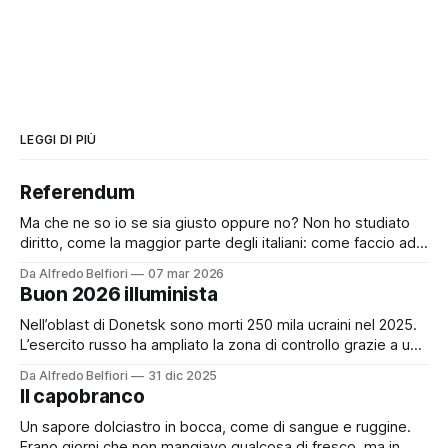
LEGGI DI PIÙ
Referendum
Ma che ne so io se sia giusto oppure no? Non ho studiato
diritto, come la maggior parte degli italiani: come faccio ad
avere un’opinione forte su questo tema? Chi ha un’opinione
Da Alfredo Belfiori
07 mar 2026
forte su questo tema senza aver mai lavorato in tribunale è
Buon 2026 illuminista
un cretino. Tuttavia da pochi
Nell’oblast di Donetsk sono morti 250 mila ucraini nel 2025.
L’esercito russo ha ampliato la zona di controllo grazie a una
manovra del colonnello Misrenov. Dopo aver reclutato
Da Alfredo Belfiori
31 dic 2025
condannati a morte dalle prigioni, Misrenov ha sfruttato un
Il capobranco
gruppo di persone definite non idonee al servizio militare:
ragazzi tra
Un sapore dolciastro in bocca, come di sangue e ruggine.
Erano giorni che non mangiavo qualcosa di fresco, ma in