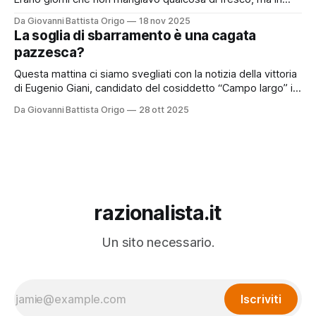
cuor mio sapevo che avrei dovuto ben presto fare
Da Giovanni Battista Origo
18 nov 2025
l’abitudine all’idea che da quel posto non me ne sarei andato
La soglia di sbarramento è una cagata
tanto presto. Resilienza adattiva, così la chiamano quelli
pazzesca?
Questa mattina ci siamo svegliati con la notizia della vittoria
di Eugenio Giani, candidato del cosiddetto “Campo largo” in
Toscana. Una vittoria piuttosto netta, complimenti a lui. Ma
Da Giovanni Battista Origo
28 ott 2025
la notizia che più salta agli occhi è un’altra: la candidata
presidente di Regione, Antonella Bundu, a capo della lista
“Toscana
razionalista.it
Un sito necessario.
Iscriviti