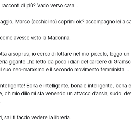
i racconti di più? Vado verso casa...
inaggio, Marco (occhiolino) coprimi ok? accompagno lei a ca
come avesse visto la Madonna.
otta ai soprusi, io cerco di lottare nel mio piccolo, leggo un s
ria gigante...ho letto da poco i diari del carcere di Gramsci 
il suo neo-marxismo e il secondo movimento femminista....
telligente! Bona e intelligente, bona e intelligente, bona e 
te, oh mio diiio mi sta venendo un attacco d'ansia, sudo, d
.
, sali ti faccio vedere la libreria.