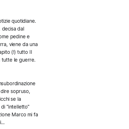
otizie quotidiane.
 decisa dal
 come pedine e
irra, viene da una
ito (!) tutto Il
 tutte le guerre.
'insubordinazione
 dire sopruso,
icchi se la
i "intelletto"
zione Marco mi fa
...