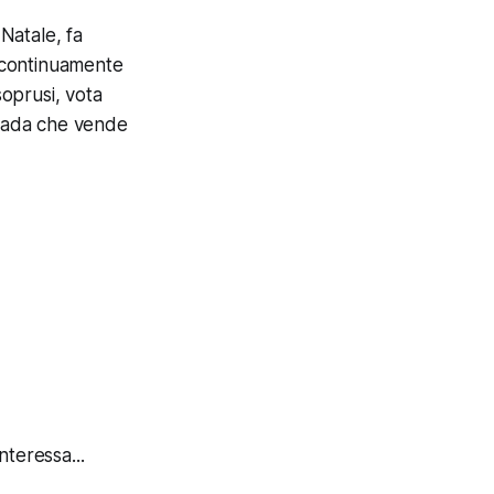
Natale, fa
o continuamente
soprusi, vota
trada che vende
nteressa...