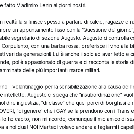
 fatto Vladimiro Lenin ai giorni nostri.
n realtà la si finisce spesso a parlare di calcio, ragazze e n
pre un appuntamento fisso con la "Questione del giorno",
bile segretario di sezione Augusto. Augusto ci controlla
. Corpulento, con una barba rossa, preferisce il vino alla b
ti veri da generazioni! Lui è anche il solo ad aver letto e cap
nde, poi è appassionato di guerra e ci racconta le storie di
camminata delle più importanti marce militari.
orno -
Volantinaggio per la sensibilizzazione alla causa dell
e intelletto
. Augusto ci spiega che "insubordinazione" vuol
l dire ingiustizia, "di classe" che quei porci di borghesi e r
VERI, "di genere" che i GAY se la prendono con i Trans e d
lo ho capito, non mi ricordo, comunque il mio amico di se
 a noi due! NO! Martedi volevo andare a tagliarmi i capelli