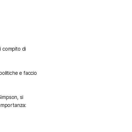
i compito di
olitiche e faccio
Simpson, si
 importanza: