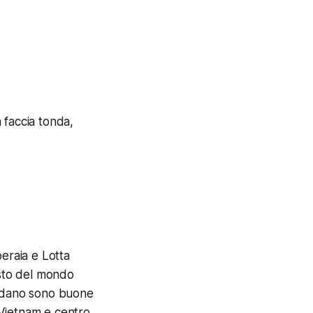
 faccia tonda,
eraia e Lotta
esto del mondo
cordano sono buone
, Vietnam e centro