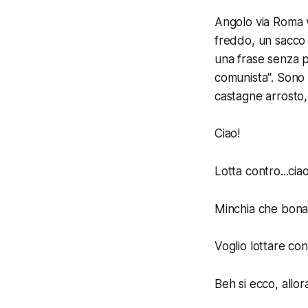
Angolo via Roma v
freddo, un sacco 
una frase senza pe
comunista". Sono 
castagne arrosto,
Ciao!
Lotta contro...ciao
Minchia che bona,
Voglio lottare co
Beh si ecco, allor