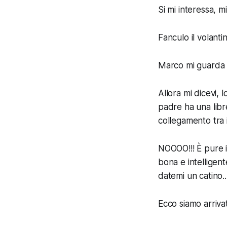
Si mi interessa, m
Fanculo il volant
Marco mi guarda 
Allora mi dicevi, l
padre ha una libre
collegamento tra 
NOOOO!!! È pure in
bona e intelligen
datemi un catino..
Ecco siamo arrivati