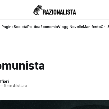
 Pagina
Società
Politica
Economia
Viaggi
Novelle
Manifesto
Chi 
omunista
fiori
—
6 min di lettura