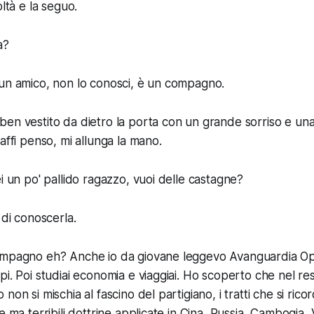
oltà e la seguo.
a?
 un amico, non lo conosci, è un compagno.
en vestito da dietro la porta con un grande sorriso e una
affi penso, mi allunga la mano.
i un po' pallido ragazzo, vuoi delle castagne?
 di conoscerla.
ompagno eh? Anche io da giovane leggevo Avanguardia Op
pi. Poi studiai economia e viaggiai. Ho scoperto che nel r
non si mischia al fascino del partigiano, i tratti che si ri
e ma terribili dottrine applicate in Cina, Russia, Cambogia