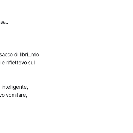
sa..
acco di libri...mio
e riflettevo sul
intelligente,
evo vomitare,