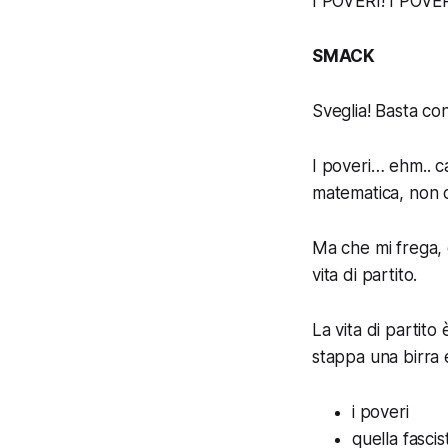
I POVERI! I POVER
SMACK
Sveglia! Basta con
I poveri…
ehm.. ca
matematica, non c
Ma che mi frega, c
vita di partito.
La vita di partito
stappa una birra 
i poveri
quella fascis