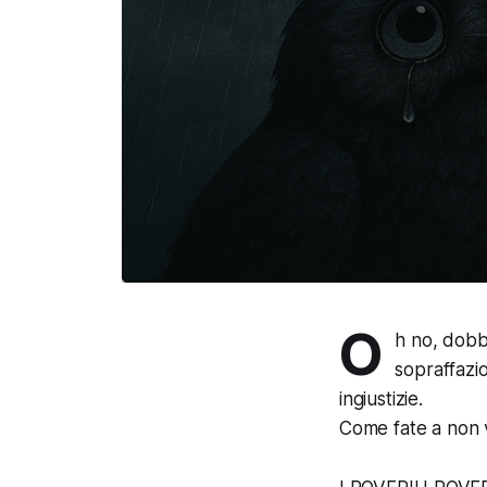
O
h no, dobb
sopraffazi
ingiustizie.
Come fate a non v